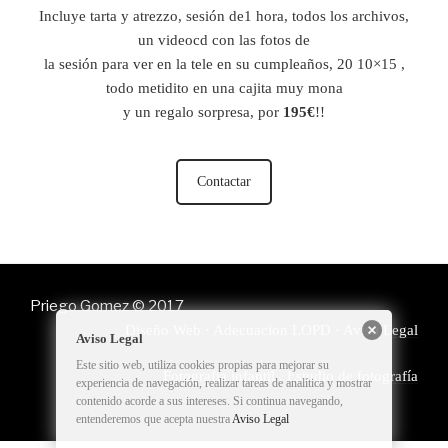
Incluye tarta y atrezzo, sesión de1 hora, todos los archivos,
un videocd con las fotos de
la sesión para ver en la tele en su cumpleaños, 20 10×15 ,
todo metidito en una cajita muy mona
y un regalo sorpresa, por
195€
!!
Contactar
Priego Gomez © 2017
Diseño Web
·
Adecuacion LOPD
·
Aviso Legal
Aviso Legal
Este sitio web, utiliza cookies propias para mejorar su
Fotografía infantil
.
Estudio de fotografía
experiencia de navegación, realizar tareas de analítica y mostrar
contenido acorde a sus intereses. Si continua navegando,
entenderemos que acepta nuestra
Aviso Legal